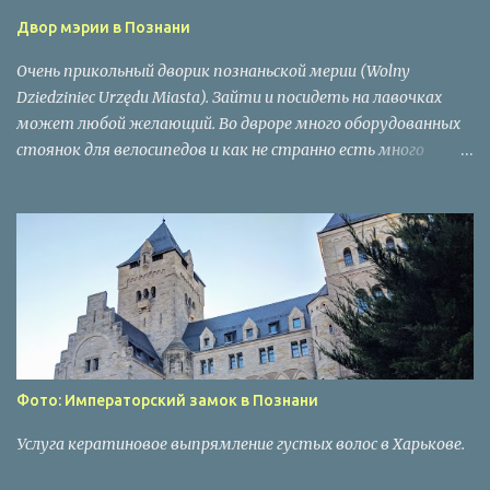
Двор мэрии в Познани
Очень прикольный дворик познаньской мерии (Wolny
Dziedziniec Urzędu Miasta). Зайти и посидеть на лавочках
может любой желающий. Во двроре много оборудованных
стоянок для велосипедов и как не странно есть много
велосипедов и говорит о том что работники мерии
приехали на работу на велосипеде. Вот так без пафоса, а из
практичных соображений ведут себя работники польской
мерии. Ну или посетите мерии :). Окрашивание волос в
блонд с затемнением корней фото в Харькове.
Фото: Императорский замок в Познани
Услуга кератиновое выпрямление густых волос в Харькове.