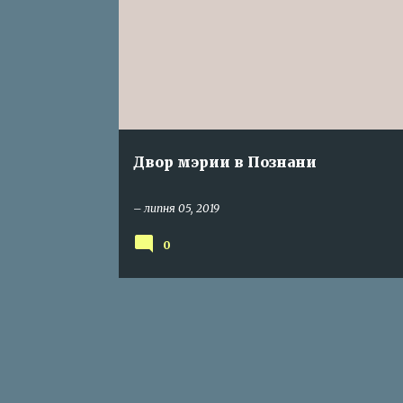
у
б
л
і
к
а
Двор мэрии в Познани
ц
і
–
липня 05, 2019
ї
0